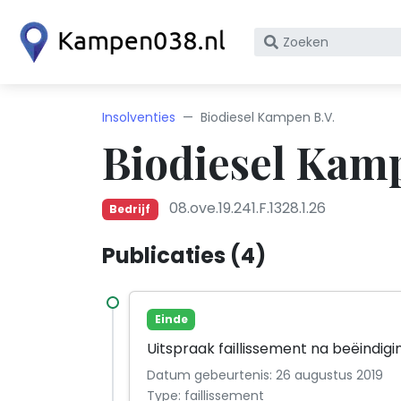
Zoek
op
bedrijfsnaam
of
Insolventies
Biodiesel Kampen B.V.
KvK
Biodiesel Kamp
nummer
08.ove.19.241.F.1328.1.26
Bedrijf
Publicaties (4)
Einde
Uitspraak faillissement na beëindig
Datum gebeurtenis: 26 augustus 2019
Type: faillissement