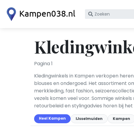
Zoek
op
bedrijfsnaam
of
Kledingwink
KvK
nummer
Pagina 1
Kledingwinkels in Kampen verkopen herenkle
blouses en ondergoed. Het assortiment om
merkkleding, fast fashion, seizoenscollect
vezels komen veel voor. Sommige winkels r
retourbeleid en stylingadvies horen bij h
Heel Kampen
IJsselmuiden
Kampen