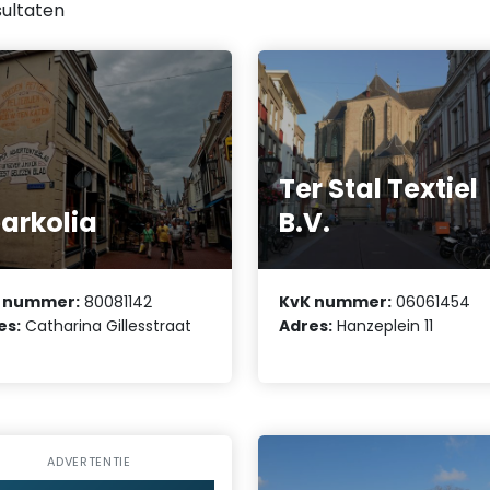
ultaten
Ter Stal Textiel
arkolia
B.V.
 nummer:
80081142
KvK nummer:
06061454
es:
Catharina Gillesstraat
Adres:
Hanzeplein 11
ADVERTENTIE