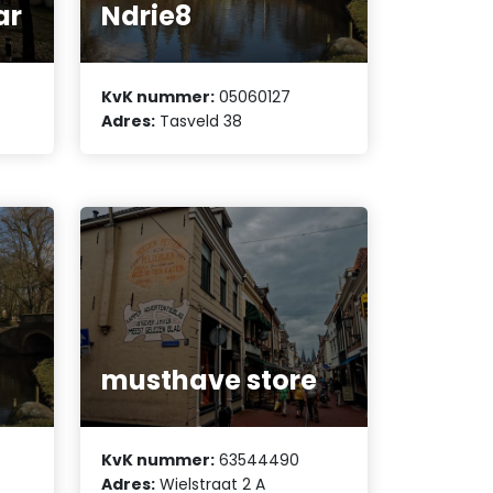
ar
Ndrie8
KvK nummer:
05060127
Adres:
Tasveld 38
musthave store
KvK nummer:
63544490
Adres:
Wielstraat 2 A