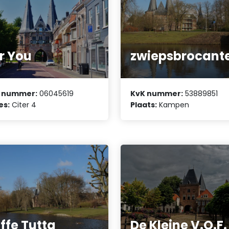
r You
zwiepsbrocant
 nummer:
06045619
KvK nummer:
53889851
es:
Citer 4
Plaats:
Kampen
ffe Tutta
De Kleine V.O.F.