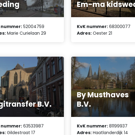
eding
Em-ma kidswe
 nummer:
52004759
KvK nummer:
68300077
es:
Marie Curielaan 29
Adres:
Oester 21
By Musthaves
gitransfer B.V.
B.V.
 nummer:
63533987
KvK nummer:
81199937
es:
Gildestraat 17
Adres:
Haatlanderdijk 14