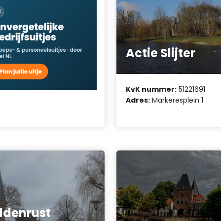
Actie Slijter
KvK nummer:
51221691
Adres:
Markeresplein 1
ldenrust