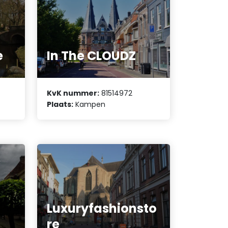
e
In The CLOUDZ
KvK nummer:
81514972
Plaats:
Kampen
Luxuryfashionsto
re