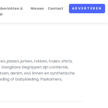
sberichten &
Nieuws
Contact
ADVERTEREN
gs
jassen, jurken, rokken, truien, shirts,
 Gangbare begrippen zijn confectie,
toen, denim, wol, linnen en synthetische
leding of babykleding. Paskamers,