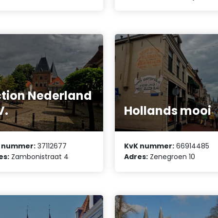
tion Nederland
V.
Hollands mooi
 nummer:
37112677
KvK nummer:
66914485
es:
Zambonistraat 4
Adres:
Zenegroen 10