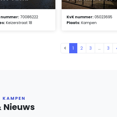
 nummer:
70086222
KvK nummer:
05023695
es:
Keizerstraat 18
Plaats:
Kampen
1
2
3
...
3
R KAMPEN
& Nieuws