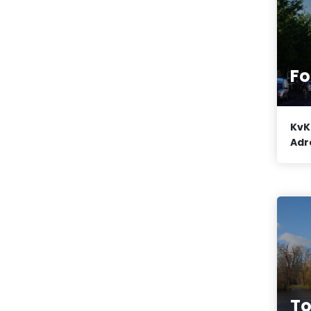
Fo
KvK
Adr
To