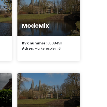
ModeMix
KvK nummer:
05084511
Adres:
Markeresplein 6