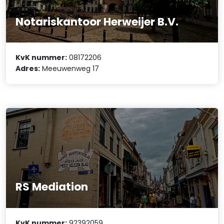
Notariskantoor Herweijer B.V.
KvK nummer:
08172206
Adres:
Meeuwenweg 17
RS Mediation
KvK nummer:
92392059