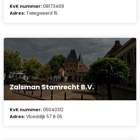
KvK nummer:
08173469
Adres:
Twiegweerd 15
Zalsman Stamrecht B.V.
KvK nummer:
05040312
Adres:
Vloeddijk 57 B 05