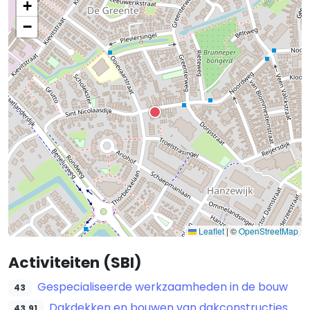
+
−
Leaflet
|
©
OpenStreetMap
Activiteiten (SBI)
Gespecialiseerde werkzaamheden in de bouw
43
Dakdekken en bouwen van dakconstructies
43.91