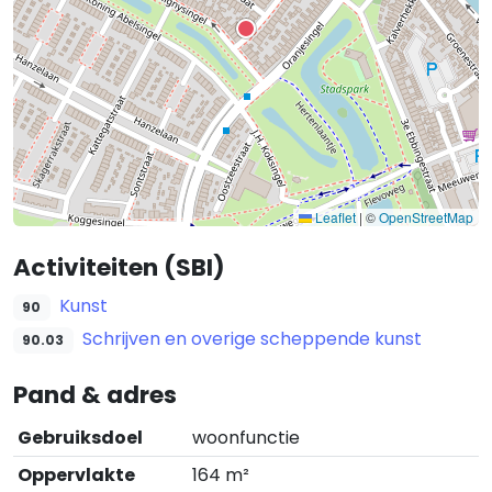
Leaflet
|
©
OpenStreetMap
Activiteiten (SBI)
Kunst
90
Schrijven en overige scheppende kunst
90.03
Pand & adres
Gebruiksdoel
woonfunctie
Oppervlakte
164 m²