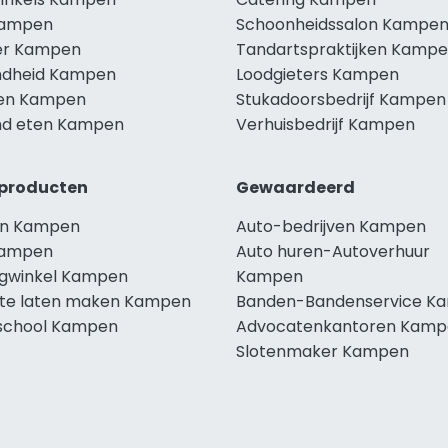
Kampen
Schoonheidssalon Kampe
er Kampen
Tandartspraktijken Kamp
dheid Kampen
Loodgieters Kampen
len Kampen
Stukadoorsbedrijf Kampen
d eten Kampen
Verhuisbedrijf Kampen
producten
Gewaardeerd
en Kampen
Auto-bedrijven Kampen
Kampen
Auto huren-Autoverhuur
ngwinkel Kampen
Kampen
te laten maken Kampen
Banden-Bandenservice K
school Kampen
Advocatenkantoren Kamp
Slotenmaker Kampen