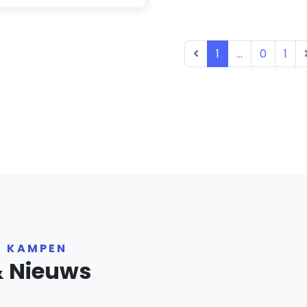
1
...
0
1
R KAMPEN
& Nieuws