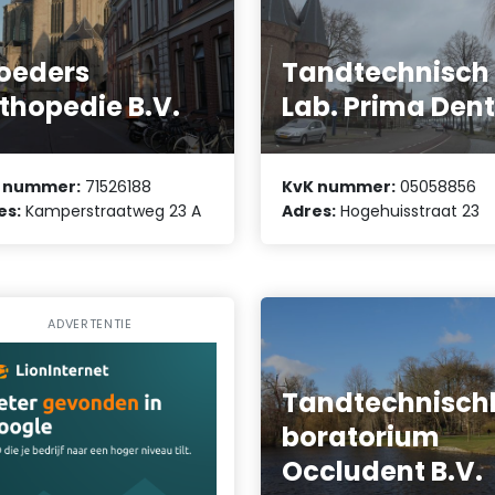
oeders
Tandtechnisch
thopedie B.V.
Lab. Prima Den
 nummer:
71526188
KvK nummer:
05058856
es:
Kamperstraatweg 23 A
Adres:
Hogehuisstraat 23
ADVERTENTIE
Tandtechnisch
boratorium
Occludent B.V.