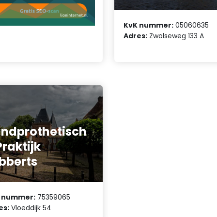
KvK nummer:
05060635
Adres:
Zwolseweg 133 A
ndprothetisch
Praktijk
bberts
 nummer:
75359065
es:
Vloeddijk 54