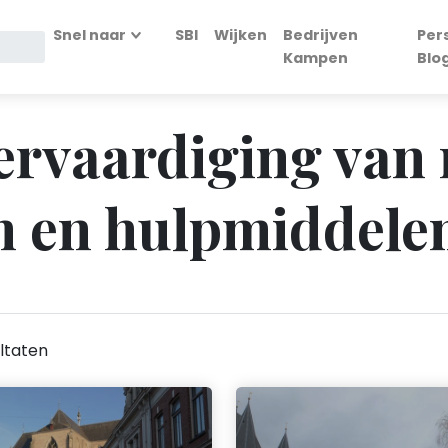
Snel naar
SBI
Wijken
Bedrijven
Per
Kampen
Blo
Vervaardiging van
n en hulpmiddele
ltaten