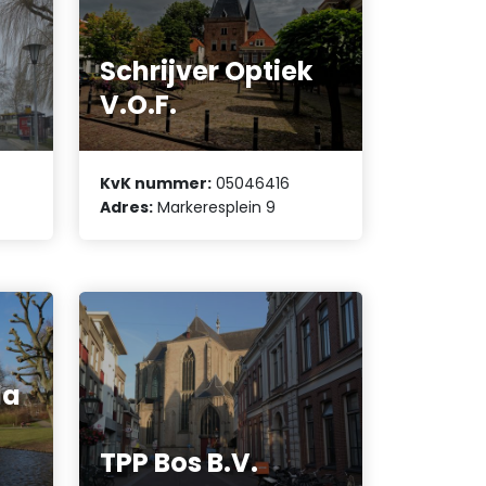
Schrijver Optiek
t
V.O.F.
KvK nummer:
05046416
Adres:
Markeresplein 9
la
TPP Bos B.V.