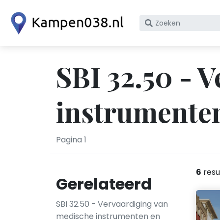
Zoek
op
bedrijfsnaam
of
SBI 32.50 - 
KvK
nummer
instrumente
Pagina 1
6
resu
Gerelateerd
SBI 32.50 - Vervaardiging van
medische instrumenten en