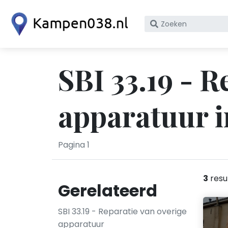
Zoek
op
bedrijfsnaam
of
SBI 33.19 - R
KvK
nummer
apparatuur 
Pagina 1
3
resu
Gerelateerd
SBI 33.19 - Reparatie van overige
apparatuur