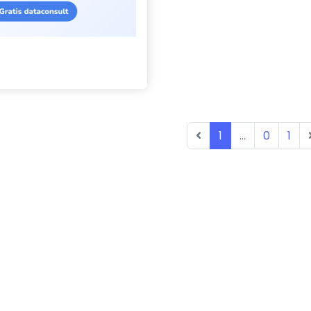
1
...
0
1