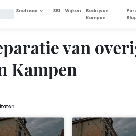
Snel naar
SBI
Wijken
Bedrijven
Per
Kampen
Blo
eparatie van over
in Kampen
ltaten