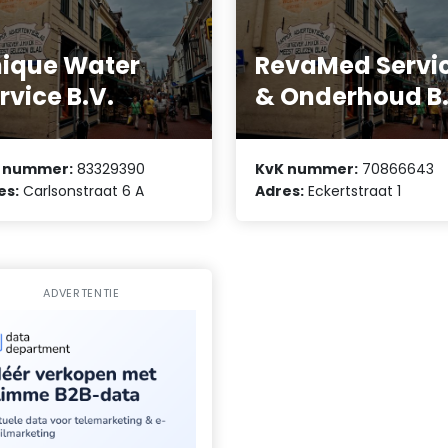
ique Water
RevaMed Servi
rvice B.V.
& Onderhoud B.
 nummer:
83329390
KvK nummer:
70866643
es:
Carlsonstraat 6 A
Adres:
Eckertstraat 1
ADVERTENTIE