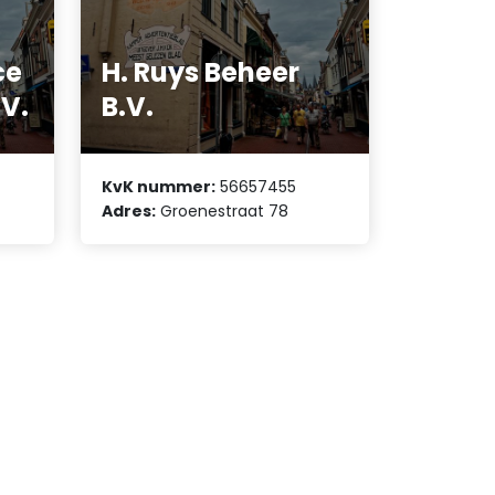
ce
H. Ruys Beheer
V.
B.V.
KvK nummer:
56657455
Adres:
Groenestraat 78