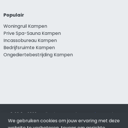
Populair
Woningruil Kampen
Prive Spa-Sauna Kampen
Incassobureau Kampen
Bedrijfsruimte Kampen
Ongediertebestrijding Kampen
© 2019 - 2026 Realisatie en SEO door
SEO-bureau
Lion
We gebruiken cookies om jouw ervaring met deze
Internet. Betaal alleen voor bewezen resultaten?
SEO
optimalisatie No Cure No Pay
.
Kampen
is onderdeel van Lion
website te verbeteren, tevens om gerichte