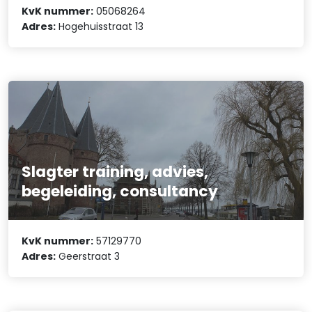
KvK nummer:
05068264
Adres:
Hogehuisstraat 13
Slagter training, advies,
begeleiding, consultancy
KvK nummer:
57129770
Adres:
Geerstraat 3