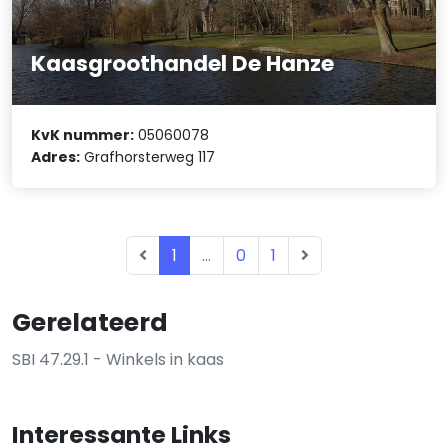
Kaasgroothandel De Hanze
KvK nummer:
05060078
Adres:
Grafhorsterweg 117
1
...
0
1
Gerelateerd
SBI 47.29.1 - Winkels in kaas
Interessante Links