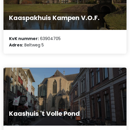
Kaaspakhuis Kampen V.O.F.
KvK nummer:
63904705
Adres:
Beltweg 5
Kaashuis 't Volle Pond