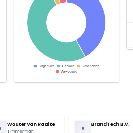
B.V.
Wouter van Raalte
BrandTech B.V.
W
B
Timmerman