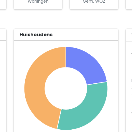
Woningen
Gem. WOZ
Huishoudens