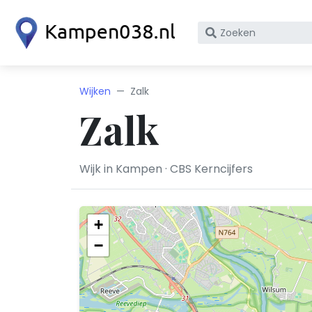
Zoek
op
bedrijfsnaam
of
Wijken
Zalk
KvK
Zalk
nummer
Wijk in Kampen · CBS Kerncijfers
+
−