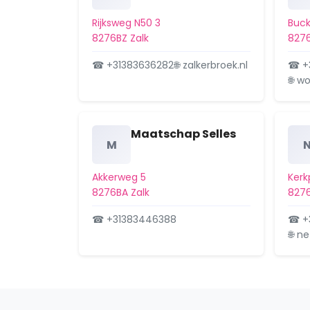
Rijksweg N50 3
Buck
8276BZ Zalk
8276
☎ +31383636282
🌐 zalkerbroek.nl
☎ +
🌐 w
Maatschap Selles
M
Akkerweg 5
Kerk
8276BA Zalk
8276
☎ +31383446388
☎ +
🌐 n