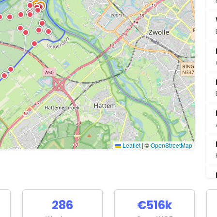
Leaflet
|
©
OpenStreetMap
286
€516k