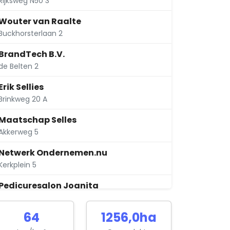
Rijksweg N50 3
Wouter van Raalte
Buckhorsterlaan 2
BrandTech B.V.
de Belten 2
Erik Sellies
Brinkweg 20 A
Maatschap Selles
Akkerweg 5
Netwerk Ondernemen.nu
Kerkplein 5
Pedicuresalon Joanita
de Kamp 5
64
1256,0ha
Sierksma Consulting Group