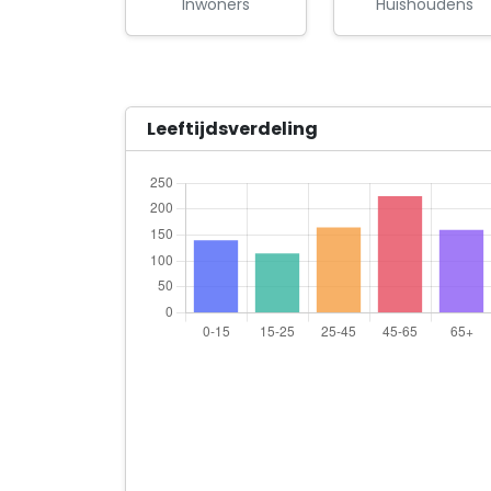
Inwoners
Huishoudens
Leeftijdsverdeling