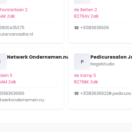
horsterlaan 2
de Belten 2
AR Zalk
8276AV Zalk
31610435375
☎ +31383636506
outervanraalte.nl
Netwerk Ondernemen.nu
Pedicuresalon J
N
P
Nagelstudio
plein 5
de Kamp 5
AM Zalk
8276BK Zalk
31383636166
☎ +31383636622
🌐 pedicure.
etwerkondernemen.nu