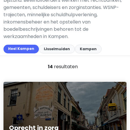
bijstand. Bewindvoerders werken met rechtbanken,
gemeenten, schuldeisers en zorginstanties. WSNP-
trajecten, minnelijke schuldhulpverlening,
inkomensbeheer en het opstellen van
boedelbeschrijvingen behoren tot de
werkzaamheden in Kampen.
Heel Kampen
IJsselmuiden
Kampen
14
resultaten
Oprecht in zorg