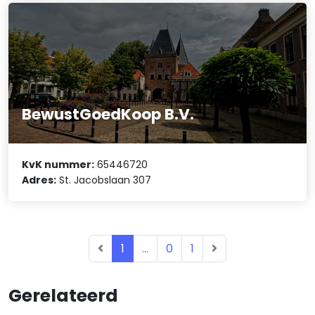
BewustGoedKoop B.V.
KvK nummer:
65446720
Adres:
St. Jacobslaan 307
1
...
0
1
Gerelateerd