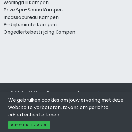
Woningruil Kampen
Prive Spa-Sauna Kampen
Incassobureau Kampen
Bedrijfsruimte Kampen
Ongediertebestrijding Kampen
© 2019 - 2026 Realisatie en SEO door
SEO-bureau
Lion
Internet. Betaal alleen voor bewezen resultaten?
SEO
We gebruiken cookies om jouw ervaring met deze
optimalisatie No Cure No Pay
.
Kampen
is onderdeel van Lion
website te verbeteren, tevens om gerichte
Internet.
advertenties te tonen.
Beeldcredits
ACCEPTEREN